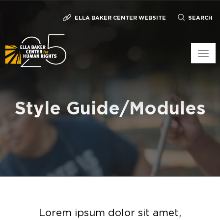
ELLA BAKER CENTER WEBSITE
SEARCH
Togg
navig
Style Guide/Modules
Lorem ipsum dolor sit amet,