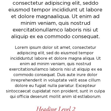
consectetur adipiscing elit, sed
do
eiusmod tempor incididunt ut labore
et dolore magna
aliqua. Ut enim ad
minim veniam, quis nostrud
exercitation
ullamco laboris nisi ut
aliquip ex ea commodo consequat.
Lorem ipsum dolor sit amet, consectetur
adipiscing elit, sed do eiusmod tempor
incididunt
ut labore et dolore magna aliqua. Ut
enim ad minim veniam, quis nostrud
exercitation
ullamco laboris nisi ut aliquip ex ea
commodo consequat. Duis aute irure dolor
in
reprehenderit in voluptate velit esse cillum
dolore eu fugiat nulla pariatur. Excepteur
sint
occaecat cupidatat non proident, sunt in culpa
qui officia deserunt mollit anim id est
laborum.
Heading Level 2